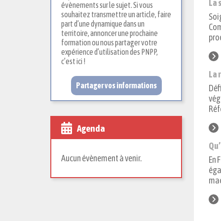
La 
évènements sur le sujet. Si vous
souhaitez transmettre un article, faire
Soi
part d’une dynamique dans un
Com
territoire, annoncer une prochaine
pro
formation ou nous partager votre
expérience d’utilisation des PNPP,
c’est ici !
La 
Partager vos informations
Déf
vég
Réf
Agenda
Qu’
Aucun évènement à venir.
En 
éga
macé