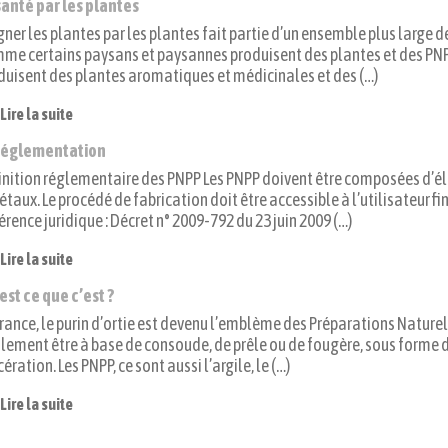
santé par les plantes
gner les plantes par les plantes fait partie d’un ensemble plus large d
me certains paysans et paysannes produisent des plantes et des PNPP
duisent des plantes aromatiques et médicinales et des (…)
Lire la suite
réglementation
inition réglementaire des PNPP Les PNPP doivent être composées d’
étaux. Le procédé de fabrication doit être accessible à l’utilisateur f
érence juridique : Décret n° 2009-792 du 23 juin 2009 (…)
Lire la suite
est ce que c’est ?
France, le purin d’ortie est devenu l’emblème des Préparations Nature
lement être à base de consoude, de prêle ou de fougère, sous forme d’
ration. Les PNPP, ce sont aussi l’argile, le (…)
Lire la suite