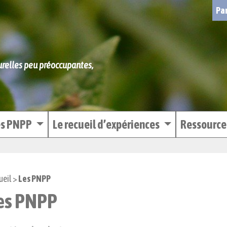
Par
turelles peu préoccupantes,
es PNPP
Le recueil d’expériences
Ressourc
ueil
>
Les PNPP
es PNPP