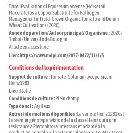
Titre :
Evaluation of Equisetum arvense (Horsetail
Macerate) as a Copper Substitute for Pathogen
Management in Field-Grown Organic Tomato and Durum
Wheat Cultivations (2020)
Année de parution/ Auteur principal/ Organisme :
2020 /
Trebbi / Université de Bologne
Article en accès libre
Lien: https://www.mdpi.com/2077-0472/11/1/5
Conditions de l'expérimentation
Support de culture :
Tomate ;
Solanum lycopersicum
Heinz1281
Lieu :
Italie
Conditions de culture :
Plein champ
Type de sol :
Argileux
Autres informations disponibles :
La variété Heinz1281 est
le premier génotype hybride de la classe Heinz qui a une
résistance à Phytophtora infestans et adapté à la
production agricole. Elle est transplantée le 18/04/2018 et