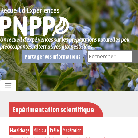
Recueil d'Expériences
Un recueil d’expériences sur les préparations naturelles peu
préoccupantes, alternatives aux pesticides
Partager vos informations
}
Expérimentation scientifique
Maraîchage
Mildiou
Prêle
Macération