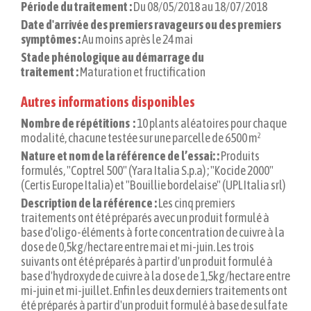
Période du traitement :
Du 08/05/2018 au 18/07/2018
Date d'arrivée des premiers ravageurs ou des premiers
symptômes :
Au moins après le 24 mai
Stade phénologique au démarrage du
traitement :
Maturation et fructification
Autres informations disponibles
Nombre de répétitions :
10 plants aléatoires pour chaque
modalité, chacune testée sur une parcelle de 6500 m²
Nature et nom de la référence de l’essai: :
Produits
formulés, "Coptrel 500" (Yara Italia S.p.a) ; "Kocide 2000"
(Certis Europe Italia) et "Bouillie bordelaise" (UPL Italia srl)
Description de la référence :
Les cinq premiers
traitements ont été préparés avec un produit formulé à
base d'oligo-éléments à forte concentration de cuivre à la
dose de 0,5kg/hectare entre mai et mi-juin. Les trois
suivants ont été préparés à partir d'un produit formulé à
base d'hydroxyde de cuivre à la dose de 1,5kg/hectare entre
mi-juin et mi-juillet. Enfin les deux derniers traitements ont
été préparés à partir d'un produit formulé à base de sulfate