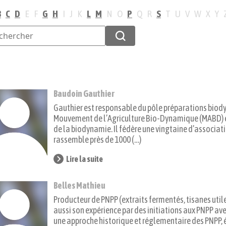
B
C
D
E
F
G
H
I
J
K
L
M
N
O
P
Q
R
S
T
U
V
W
X
Y
Baudoin Gauthier
Gauthier est responsable du pôle préparations bio
Mouvement de l’Agriculture Bio-Dynamique (MABD) 
de la biodynamie. Il fédère une vingtaine d’associat
rassemble près de 1000 (…)
Lire la suite
Belles Mathieu
Producteur de PNPP (extraits fermentés, tisanes util
aussi son expérience par des initiations aux PNPP av
une approche historique et réglementaire des PNPP, é