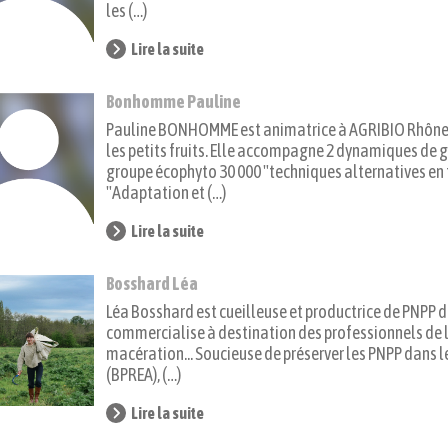
les (…)
Lire la suite
Bonhomme Pauline
Pauline BONHOMME est animatrice à AGRIBIO Rhône&Lo
les petits fruits. Elle accompagne 2 dynamiques de gr
groupe écophyto 30 000 "techniques alternatives en fr
"Adaptation et (…)
Lire la suite
Bosshard Léa
Léa Bosshard est cueilleuse et productrice de PNPP da
commercialise à destination des professionnels de l’
macération... Soucieuse de préserver les PNPP dans l
(BPREA), (…)
Lire la suite