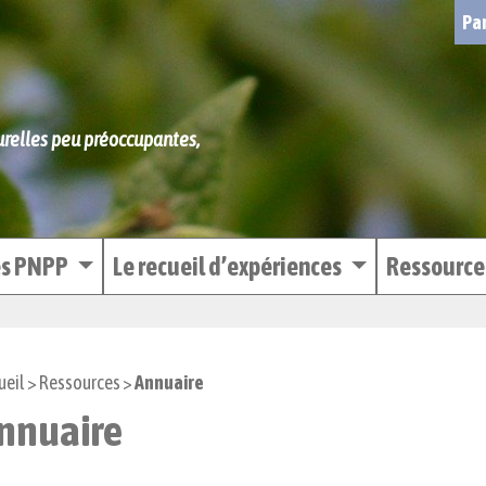
Par
turelles peu préoccupantes,
es PNPP
Le recueil d’expériences
Ressourc
ueil
>
Ressources
>
Annuaire
nnuaire