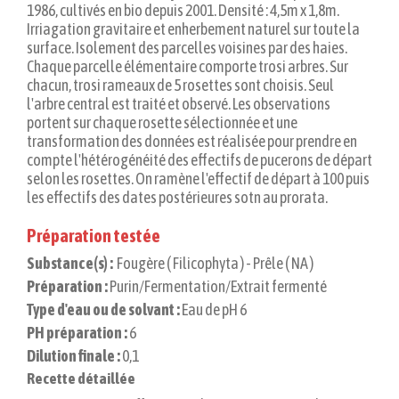
1986, cultivés en bio depuis 2001. Densité : 4,5m x 1,8m.
Irriagation gravitaire et enherbement naturel sur toute la
surface. Isolement des parcelles voisines par des haies.
Chaque parcelle élémentaire comporte trosi arbres. Sur
chacun, trosi rameaux de 5 rosettes sont choisis. Seul
l'arbre central est traité et observé. Les observations
portent sur chaque rosette sélectionnée et une
transformation des données est réalisée pour prendre en
compte l'hétérogénéité des effectifs de pucerons de départ
selon les rosettes. On ramène l'effectif de départ à 100 puis
les effectifs des dates postérieures sotn au prorata.
Préparation testée
Substance(s) :
Fougère ( Filicophyta ) - Prêle ( NA )
Préparation :
Purin/Fermentation/Extrait fermenté
Type d'eau ou de solvant :
Eau de pH 6
PH préparation :
6
Dilution finale :
0,1
Recette détaillée