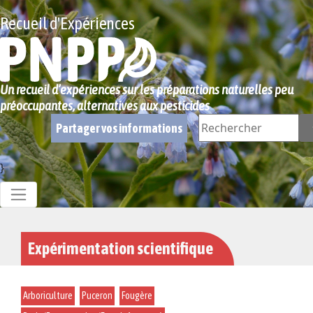
Recueil d'Expériences
Un recueil d’expériences sur les préparations naturelles peu
préoccupantes, alternatives aux pesticides
Partager vos informations
}
Expérimentation scientifique
Arboriculture
Puceron
Fougère