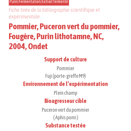
Purin/Fermentation/Extrait fermenté
Fiche tirée de la bibliographie scientifique et
expérimentale
Pommier, Puceron vert du pommier,
Fougère, Purin lithotamne, NC,
2004, Ondet
Support de culture
Pommier
Fuji (porte-greffe M9)
Environnement de l’expérimentation
Plein champ
Bioagresseur cible
Puceron vert du pommier
( Aphis pomi )
Substance testée